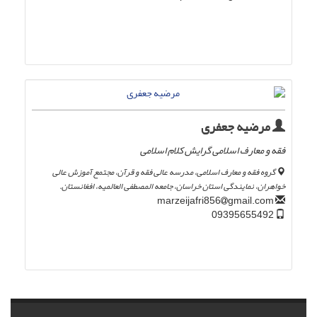
مرضیه جعفری
فقه و معارف اسلامی گرایش کلام اسلامی
گروه فقه و معارف اسلامی، مدرسه عالی فقه و قرآن، مجتمع آموزش عالی
خواهران، نمایندگی استان خراسان، جامعه المصطفی العالمیه، افغانستان.
gmail.com
marzeijafri856
09395655492